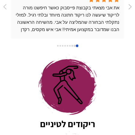
את אבי מצאתי בקבוצת פייסבוק כאשר חיפשנו מורה 
לריקוד שיעשה לנו ריקוד חתונה מיוחד ובלתי רגיל. למזלי 
נתקלתי הבחורה שהמליצה על אבי. מהשיחה הראשונה 
הבנו שמדובר במקצוען אמיתי!! אבי איש מקסים, רקדן 
מעולה ופשוט נעים להיות בחברתו. כל שיעור שהעברנו 
עם אבי היה כיף, נינוח ומלמד. אבי לוקח את השיעורים 
למקום שהוא מעל המצופה, תמיד זמין לשאלות ואפשר 
לשלוח לו סרטונים כשמתאמנים לבד בבית והוא נותן 
דגשים אפילו מחוץ למסגרת השיעור. אין אחד שלא 
החמיא לנו על הריקוד המדהים שלנו ❤️
ריקודים לטיניים