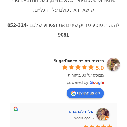
שהאירוע שלכם יהיה מלא בחיים, בשמחה ובאנרגיות
שישאירו את כולם על הרגליים.
להפקת מופע מדויק שירים את האירוע שלכם
052-324-
9081
רקדנים סמויים SugarDance
5.0
מבוסס על 80 ביקורות
powered by
G
o
o
g
l
e
review us on
טלי זילברברנד
5 years ago