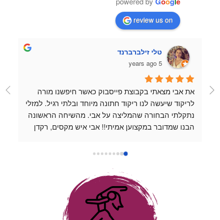
powered by
G
o
o
g
l
e
review us on
טלי זילברברנד
5 years ago
את אבי מצאתי בקבוצת פייסבוק כאשר חיפשנו מורה 
לריקוד שיעשה לנו ריקוד חתונה מיוחד ובלתי רגיל. למזלי 
נתקלתי הבחורה שהמליצה על אבי. מהשיחה הראשונה 
הבנו שמדובר במקצוען אמיתי!! אבי איש מקסים, רקדן 
מעולה ופשוט נעים להיות בחברתו. כל שיעור שהעברנו 
עם אבי היה כיף, נינוח ומלמד. אבי לוקח את השיעורים 
למקום שהוא מעל המצופה, תמיד זמין לשאלות ואפשר 
לשלוח לו סרטונים כשמתאמנים לבד בבית והוא נותן 
דגשים אפילו מחוץ למסגרת השיעור. אין אחד שלא 
החמיא לנו על הריקוד המדהים שלנו ❤️