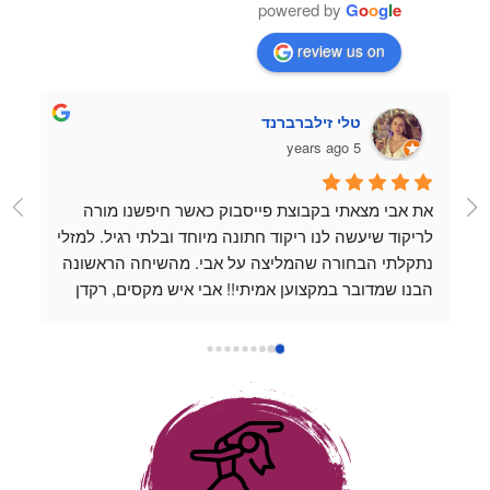
powered by
G
o
o
g
l
e
review us on
טלי זילברברנד
5 years ago
את אבי מצאתי בקבוצת פייסבוק כאשר חיפשנו מורה 
לריקוד שיעשה לנו ריקוד חתונה מיוחד ובלתי רגיל. למזלי 
נתקלתי הבחורה שהמליצה על אבי. מהשיחה הראשונה 
הבנו שמדובר במקצוען אמיתי!! אבי איש מקסים, רקדן 
מעולה ופשוט נעים להיות בחברתו. כל שיעור שהעברנו 
עם אבי היה כיף, נינוח ומלמד. אבי לוקח את השיעורים 
למקום שהוא מעל המצופה, תמיד זמין לשאלות ואפשר 
לשלוח לו סרטונים כשמתאמנים לבד בבית והוא נותן 
דגשים אפילו מחוץ למסגרת השיעור. אין אחד שלא 
החמיא לנו על הריקוד המדהים שלנו ❤️