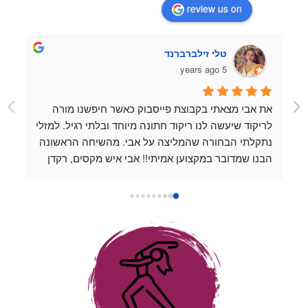
review us on
טלי זילברברנד
5 years ago
את אבי מצאתי בקבוצת פייסבוק כאשר חיפשנו מורה 
לריקוד שיעשה לנו ריקוד חתונה מיוחד ובלתי רגיל. למזלי 
נתקלתי הבחורה שהמליצה על אבי. מהשיחה הראשונה 
הבנו שמדובר במקצוען אמיתי!! אבי איש מקסים, רקדן 
מעולה ופשוט נעים להיות בחברתו. כל שיעור שהעברנו 
עם אבי היה כיף, נינוח ומלמד. אבי לוקח את השיעורים 
למקום שהוא מעל המצופה, תמיד זמין לשאלות ואפשר 
לשלוח לו סרטונים כשמתאמנים לבד בבית והוא נותן 
דגשים אפילו מחוץ למסגרת השיעור. אין אחד שלא 
החמיא לנו על הריקוד המדהים שלנו ❤️