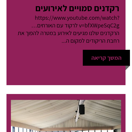
רקדנים סמויים לאירועים
https://www.youtube.com/watch?
v=bfXWpeSqC2g לרקוד עם האורחים…
הרקדנים שלנו מגיעים לאירוע במטרה להפוך את
רחבת הריקודים למקום ה...
המשך קריאה