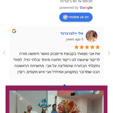
מבוסס על 80 ביקורות
powered by
G
o
o
g
l
e
review us on
טלי זילברברנד
5 years ago
את אבי מצאתי בקבוצת פייסבוק כאשר חיפשנו מורה 
לריקוד שיעשה לנו ריקוד חתונה מיוחד ובלתי רגיל. למזלי 
נתקלתי הבחורה שהמליצה על אבי. מהשיחה הראשונה 
הבנו שמדובר במקצוען אמיתי!! אבי איש מקסים, רקדן 
מעולה ופשוט נעים להיות בחברתו. כל שיעור שהעברנו 
עם אבי היה כיף, נינוח ומלמד. אבי לוקח את השיעורים 
למקום שהוא מעל המצופה, תמיד זמין לשאלות ואפשר 
לשלוח לו סרטונים כשמתאמנים לבד בבית והוא נותן 
דגשים אפילו מחוץ למסגרת השיעור. אין אחד שלא 
החמיא לנו על הריקוד המדהים שלנו ❤️