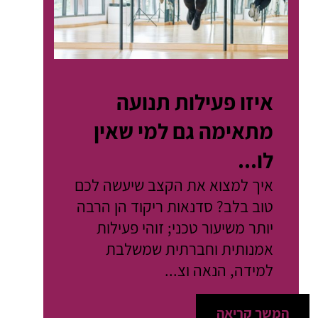
איזו פעילות תנועה
מתאימה גם למי שאין
לו...
איך למצוא את הקצב שיעשה לכם
טוב בלב? סדנאות ריקוד הן הרבה
יותר משיעור טכני; זוהי פעילות
אמנותית וחברתית שמשלבת
למידה, הנאה וצ...
המשך קריאה