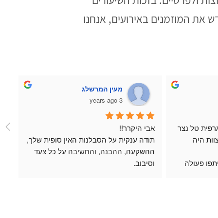
 את המוזמנים באירועים, אנחנו
Dahli
טלי זילברברנד
5 years ago
חוויה מדהימה מתחילתה ועד סופה, הכל 
את אבי מצאתי בקבוצת פייסבוק כאשר 
ינות שלא תאמן.
חיפשנו מורה לריקוד שיעשה לנו ריקוד 
אהבתי: נהננו מהמקצועיות ומכמה שהצוות 
חתונה מיוחד ובלתי רגיל. למזלי נתקלתי 
הבחורה שהמליצה על אבי. מהשיחה 
ת המיומן מראש
הראשונה הבנו שמדובר במקצוען אמיתי!! 
אבי איש מקסים, רקדן מעולה ופשוט נעים 
להיות בחברתו. כל שיעור שהעברנו עם אבי 
היה כיף, נינוח ומלמד. אבי לוקח את 