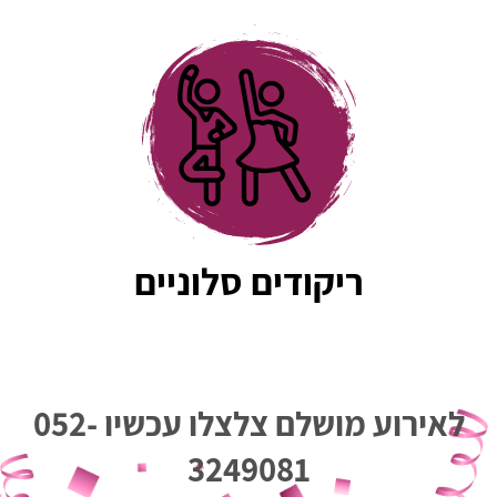
רציתי לעשות ריקוד ובעלי ממש התחנן, 
כשאמר לי שסגר איתך שיעור היו לי ספקות, 
לא האמנתי שזו תהיה התוצאה הסופית, אני 
כל כך שמחה שעשינו את זה. כולםםם אמרו 
נו שהריקוד היה מהמם, והמון בזכותך.
ריקודים יצאו שניהם באמת מושלמים!!
תודה על הכלללל ואיזה כיף שהיית ברגע 
אמת 🙏🏻❤️
ריקודים סלוניים
לאירוע מושלם צלצלו עכשיו
052-
3249081