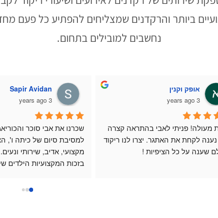
עיים ביותר והרקדנים שמצליחים להפתיע כל פעם מחדש
נחשבים למובילים בתחום.
מעין המרשלג
a Greidinger
3 years ago
3 years ago
בי היקרר!!
תודה ענקית על הסבלנות האין סופית שלך, 
בוצע בכזו מקצועיות וזמ
ההשקעה, ההבנה, והחשיבה על כל צעד 
סיבוב.
מקסים ונחמד
אין לנו ספק שבזכותך הערב השתדרג ועלה 
הטיפ שלי: להקשיב לצוו
גבהים חדשים.
תה אלוף ושימחת אותנו ברמות.
עכשיו אני יכולה לשתף אותך שאני פחות 