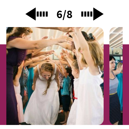
7
/
8