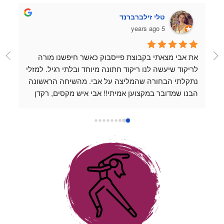
טלי זילברברנד
5 years ago
את אבי מצאתי בקבוצת פייסבוק כאשר חיפשנו מורה 
לריקוד שיעשה לנו ריקוד חתונה מיוחד ובלתי רגיל. למזלי 
נתקלתי הבחורה שהמליצה על אבי. מהשיחה הראשונה 
הבנו שמדובר במקצוען אמיתי!! אבי איש מקסים, רקדן 
מעולה ופשוט נעים להיות בחברתו. כל שיעור שהעברנו 
עם אבי היה כיף, נינוח ומלמד. אבי לוקח את השיעורים 
למקום שהוא מעל המצופה, תמיד זמין לשאלות ואפשר 
לשלוח לו סרטונים כשמתאמנים לבד בבית והוא נותן 
דגשים אפילו מחוץ למסגרת השיעור. אין אחד שלא 
החמיא לנו על הריקוד המדהים שלנו ❤️