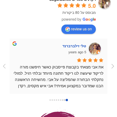
5.0
מבוסס על 80 ביקורות
powered by
G
o
o
g
l
e
review us on
טלי זילברברנד
5 years ago
את אבי מצאתי בקבוצת פייסבוק כאשר חיפשנו מורה 
לריקוד שיעשה לנו ריקוד חתונה מיוחד ובלתי רגיל. למזלי 
נתקלתי הבחורה שהמליצה על אבי. מהשיחה הראשונה 
הבנו שמדובר במקצוען אמיתי!! אבי איש מקסים, רקדן 
מעולה ופשוט נעים להיות בחברתו. כל שיעור שהעברנו 
עם אבי היה כיף, נינוח ומלמד. אבי לוקח את השיעורים 
למקום שהוא מעל המצופה, תמיד זמין לשאלות ואפשר 
לשלוח לו סרטונים כשמתאמנים לבד בבית והוא נותן 
דגשים אפילו מחוץ למסגרת השיעור. אין אחד שלא 