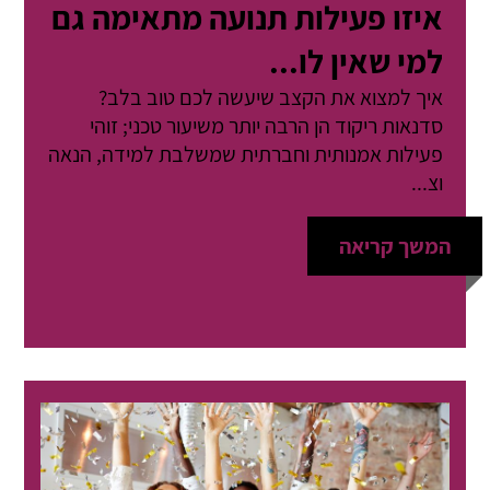
איזו פעילות תנועה מתאימה גם
למי שאין לו...
איך למצוא את הקצב שיעשה לכם טוב בלב?
סדנאות ריקוד הן הרבה יותר משיעור טכני; זוהי
פעילות אמנותית וחברתית שמשלבת למידה, הנאה
וצ...
המשך קריאה